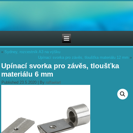
«
Sydney, rozcestník A3 na výšku
Upínací svorka pro závěs, tloušťka materiálu 12 mm
»
Upínací svorka pro závěs, tloušťka
materiálu 6 mm
Published
23.5.2020
|
By
raffaelart