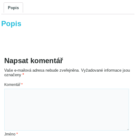
6
Popis
mm
množství
Popis
Napsat komentář
Vaše e-mailová adresa nebude zveřejněna.
Vyžadované informace jsou
označeny
*
Komentář
*
Jméno
*