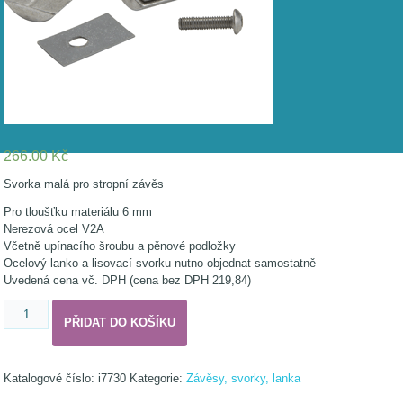
266.00
Kč
Svorka malá pro stropní závěs
Pro tloušťku materiálu 6 mm
Nerezová ocel V2A
Včetně upínacího šroubu a pěnové podložky
Ocelový lanko a lisovací svorku nutno objednat samostatně
Uvedená cena vč. DPH (cena bez DPH 219,84)
Upínací
PŘIDAT DO KOŠÍKU
svorka
pro
závěs,
tloušťka
Katalogové číslo:
i7730
Kategorie:
Závěsy, svorky, lanka
materiálu