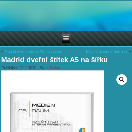
«
Madrid dveřní štítek A5 na výšku
Madrid dveřní štítek 182
»
Madrid dveřní štítek A5 na šířku
Published
22.1.2020
|
By
raffaelart