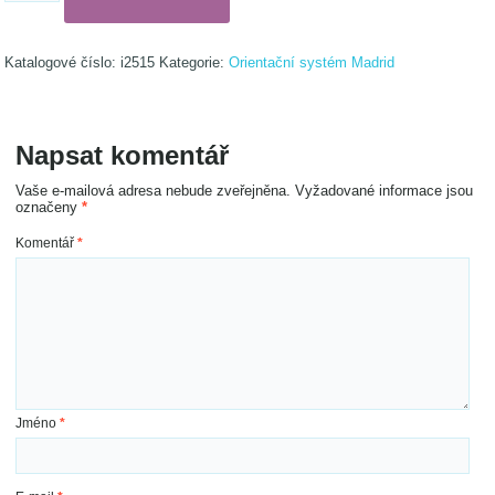
štítek
A5
na
Katalogové číslo:
i2515
Kategorie:
Orientační systém Madrid
šířku
množství
Napsat komentář
Vaše e-mailová adresa nebude zveřejněna.
Vyžadované informace jsou
označeny
*
Komentář
*
Jméno
*