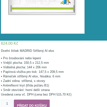
624.00
Kč
Dveřní štítek MADRID Stříbrný Al elox
• Pro šroubování nebo lepení
• Vnější plocha: 150,5 x 212,5 mm
• Viditelná plocha: 144 x 206 mm
• Papírová vložka pro tisk: 147,5 x 209,5 mm
• Rámeček stříbrný Al elox, hloubka: 6 mm
• Zadní stěna: stříbrná, s otvory
• Antireflexní kryt (třída požáru B1)
• Směr otevírání: horní delší strana
Uvedená cena vč. DPH (cena bez DPH 515,70 Kč)
Madrid
PŘIDAT DO KOŠÍKU
dveřní