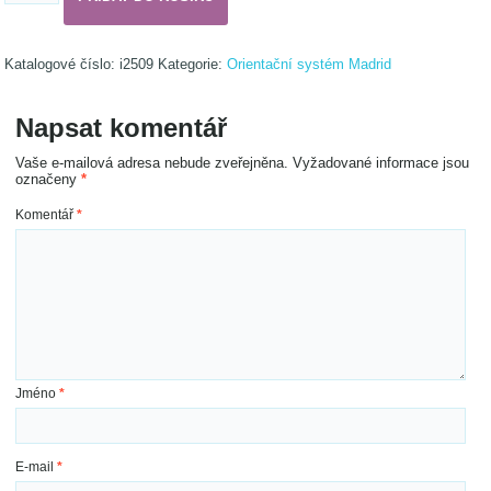
A0
na
výšku
Katalogové číslo:
i2509
Kategorie:
Orientační systém Madrid
množství
Napsat komentář
Vaše e-mailová adresa nebude zveřejněna.
Vyžadované informace jsou
označeny
*
Komentář
*
Jméno
*
E-mail
*