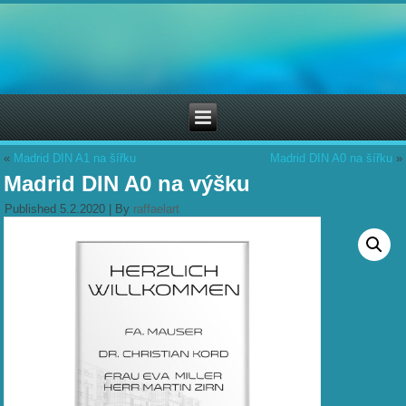
«
Madrid DIN A1 na šířku
Madrid DIN A0 na šířku
»
Madrid DIN A0 na výšku
Published
5.2.2020
|
By
raffaelart