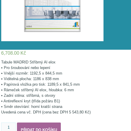
6,708.00
Kč
Tabule MADRID Stříbrný Al elox
• Pro šroubování nebo lepení
• Vnější rozměr: 1192,5 x 844,5 mm
• Viditelná plocha: 1186 x 838 mm
• Papírová vložka pro tisk: 1189,5 x 841,5 mm
• Rámeček stříbrný Al elox, hloubka: 6 mm
• Zadní stěna: stříbrná, s otvory
• Antireflexní kryt (třída požáru B1)
• Směr otevírání: horní kratší strana
Uvedená cena vč. DPH (cena bez DPH 5 543,80 Kč)
Madrid
PŘIDAT DO KOŠÍKU
DIN