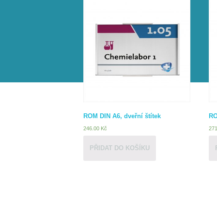
ROM DIN A6, dveřní štítek
RO
246.00
Kč
27
PŘIDAT DO KOŠÍKU