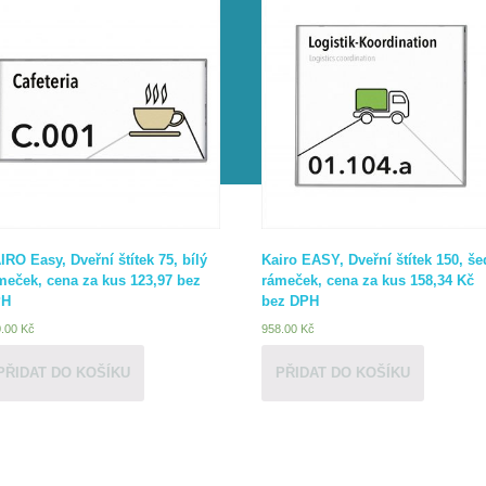
IRO Easy, Dveřní štítek 75, bílý
Kairo EASY, Dveřní štítek 150, še
meček, cena za kus 123,97 bez
rámeček, cena za kus 158,34 Kč
PH
bez DPH
0.00
Kč
958.00
Kč
PŘIDAT DO KOŠÍKU
PŘIDAT DO KOŠÍKU